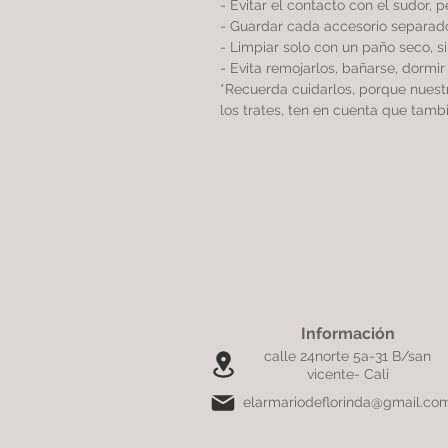
- Evitar el contacto con el sudor, 
- Guardar cada accesorio separado
- Limpiar solo con un paño seco, 
- Evita remojarlos, bañarse, dormi
*Recuerda cuidarlos, porque nues
los trates, ten en cuenta que tamb
Información
calle 24norte 5a-31 B/san
vicente- Cali
elarmariodeflorinda@gmail.co