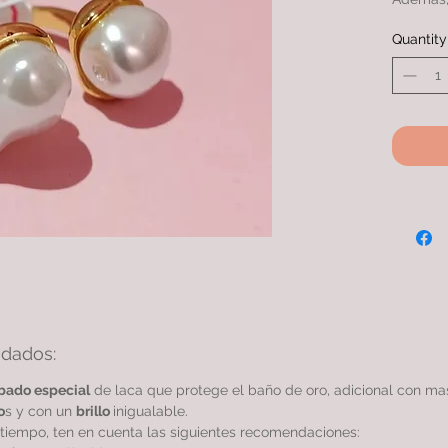
extiende
Quantity
con otro
ANILLO 
baño de 
garantiz
idados:
bado especial
de laca que protege el baño de oro, adicional con m
o
s y con un
brillo
inigualable.
tiempo, ten en cuenta las siguientes recomendaciones: