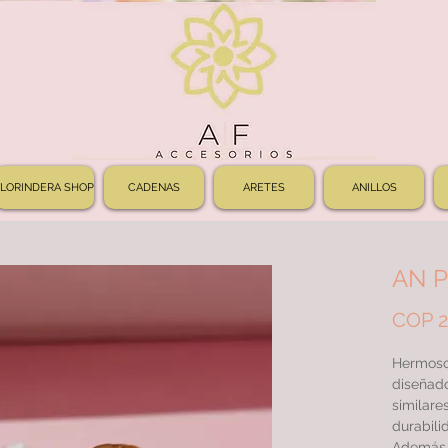
FLORINDERA SHOP
CADENAS
ARETES
ANILLOS
AN 
COP 2
Hermoso
diseñado
similare
durabilid
Además, 