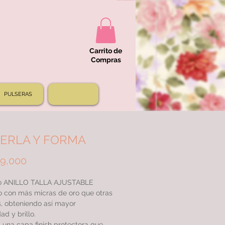
Carrito de
Compras
PULSERAS
PERLA Y FORMA
Price
9,000
 ANILLO TALLA AJUSTABLE
 con más micras de oro que otras
s, obteniendo así mayor
ad y brillo.
una capa finish protectora que