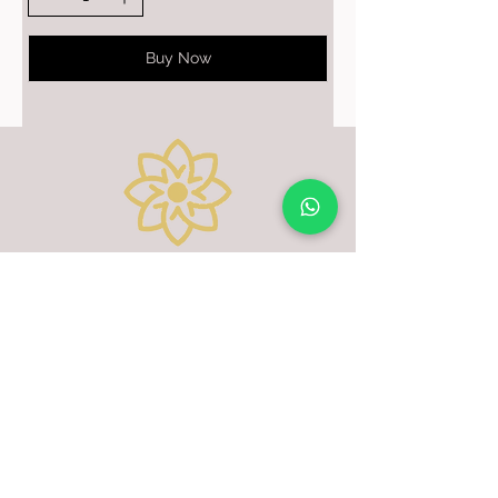
Buy Now
Información
calle 24norte 5a-31 B/san
vicente- Cali
elarmariodeflorinda@gmail.com
Videollamada
para Compras
aquí
SERVICIO AL CLIENTE