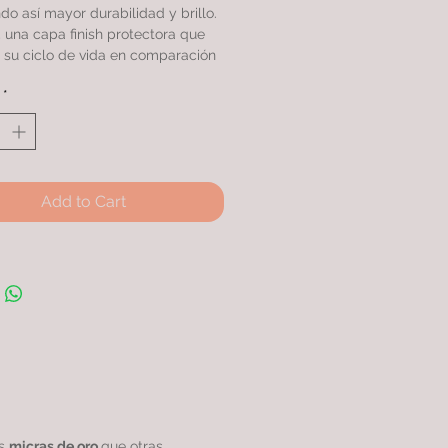
do así mayor durabilidad y brillo.
una capa finish protectora que
 su ciclo de vida en comparación
s productos similares.
*
on doble baño de oro 24k con
as, rodinado garantizando una
excepcional.
Add to Cart
as
micras de oro
que otras