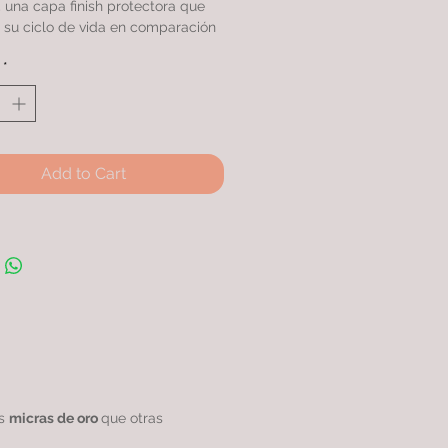
una capa finish protectora que
 su ciclo de vida en comparación
s productos similares.
*
on doble baño de oro 24k con
as, rodinado garantizando una
excepcional.
Add to Cart
as
micras de oro
que otras