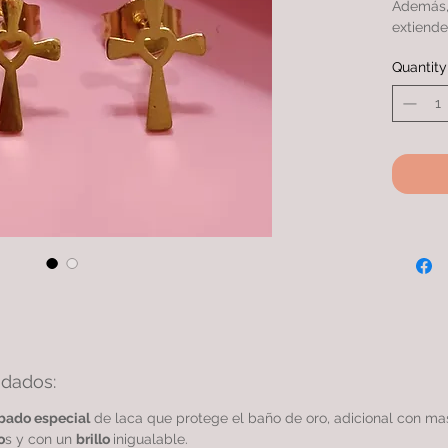
Además, 
extiende
con otro
Quantity
ARETE c
más micr
calidad 
idados:
bado especial
de laca que protege el baño de oro, adicional con m
o
s y con un
brillo
inigualable.