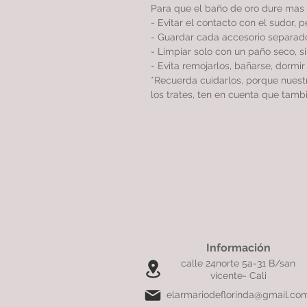
Para que el baño de oro dure mas 
- Evitar el contacto con el sudor, 
- Guardar cada accesorio separado
- Limpiar solo con un paño seco, 
- Evita remojarlos, bañarse, dormi
*Recuerda cuidarlos, porque nues
los trates, ten en cuenta que tamb
Información
calle 24norte 5a-31 B/san
vicente- Cali
elarmariodeflorinda@gmail.co