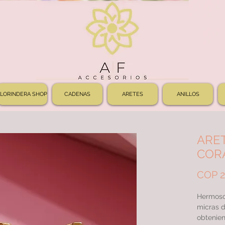
FLORINDERA SHOP
CADENAS
ARETES
ANILLOS
ARE
CORA
COP 2
Hermoso
micras d
obtenien