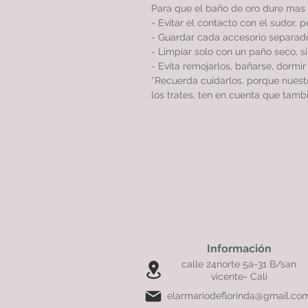
Para que el baño de oro dure mas 
- Evitar el contacto con el sudor, 
- Guardar cada accesorio separado
- Limpiar solo con un paño seco, 
- Evita remojarlos, bañarse, dormi
*Recuerda cuidarlos, porque nues
los trates, ten en cuenta que tamb
Información
calle 24norte 5a-31 B/san
vicente- Cali
elarmariodeflorinda@gmail.co