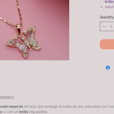
brillo
Adem
que e
Quantity
compa
simil
Cade
oro 2
gara
idados:
bado especial
de laca que protege el baño de oro, adicional con m
o
s y con un
brillo
inigualable.