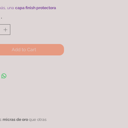
.
ás, una
capa finish protectora
xtiende su ciclo de vida en
*
ración con otros productos
ares.
na de 45cm con doble baño de
4k con más micras, rodinada
ntizando una
calidad excepcional.
Add to Cart
as
micras de oro
que otras