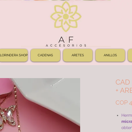
FLORINDERA SHOP
CADENAS
ARETES
ANILLOS
CAD 
+ AR
COP 4
Herm
micra
obten