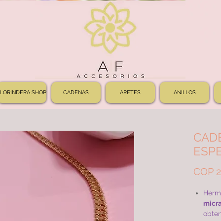
FLORINDERA SHOP
CADENAS
ARETES
ANILLOS
CAD
ESPE
COP 2
Herm
micra
obten