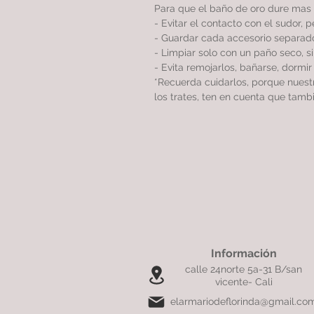
Para que el baño de oro dure mas 
- Evitar el contacto con el sudor, 
- Guardar cada accesorio separado
- Limpiar solo con un paño seco, 
- Evita remojarlos, bañarse, dormi
*Recuerda cuidarlos, porque nues
los trates, ten en cuenta que tamb
Información
calle 24norte 5a-31 B/san
vicente- Cali
elarmariodeflorinda@gmail.co