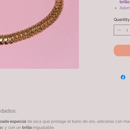
brillo
Adem
que e
Quantity
compa
simil
Cade
oro 2
gara
idados:
bado especial
de laca que protege el baño de oro, adicional con m
o
s y con un
brillo
inigualable.