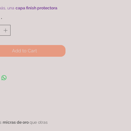
.
ás, una
capa finish protectora
xtiende su ciclo de vida en
*
ración con otros productos
ares.
na de 45cm con doble baño de
4k con más micras, rodinada
ntizando una
calidad excepcional.
Add to Cart
as
micras de oro
que otras