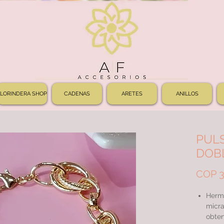
FLORINDERA SHOP
CADENAS
ARETES
ANILLOS
PUL
DOB
COP 3
Herm
micra
obten