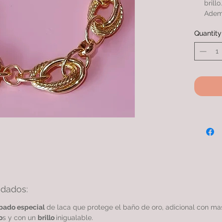
brillo.
Ademá
que e
Quantity
compa
simil
PULS
con m
una c
idados:
bado especial
de laca que protege el baño de oro, adicional con m
o
s y con un
brillo
inigualable.