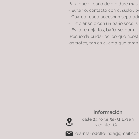
Para que el baño de oro dure mas 
- Evitar el contacto con el sudor, 
- Guardar cada accesorio separado
- Limpiar solo con un paño seco, 
- Evita remojarlos, bañarse, dormi
*Recuerda cuidarlos, porque nues
los trates, ten en cuenta que tamb
Información
calle 24norte 5a-31 B/san
vicente- Cali
elarmariodeflorinda@gmail.co