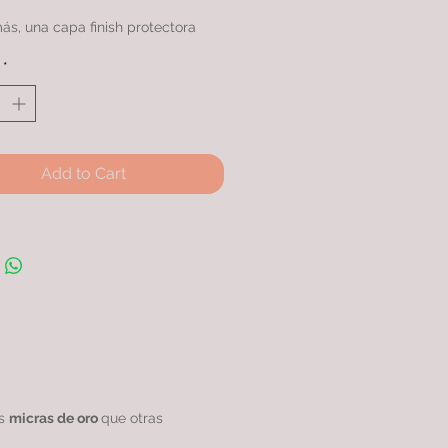
s, una capa finish protectora
xtiende su ciclo de vida en
*
ración con otros productos
ares.
ERA con doble baño de oro 24k
ás micras, rodinada garantizando
alidad excepcional.
Add to Cart
as
micras de oro
que otras