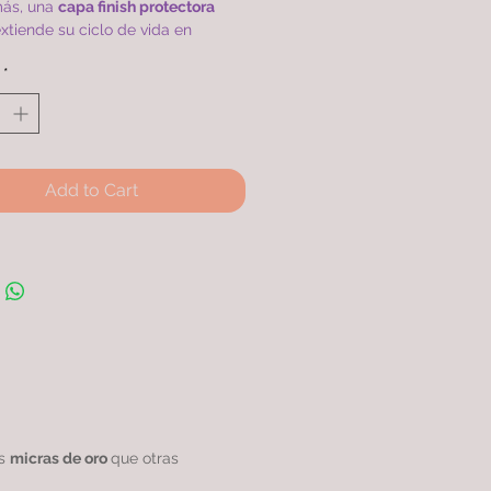
ás, una
capa finish protectora
xtiende su ciclo de vida en
ración con otros productos
*
ares.
LLERA de 20cm con doble baño
o 24k con más micras, rodinada
ntizando una
calidad excepcional.
Add to Cart
as
micras de oro
que otras