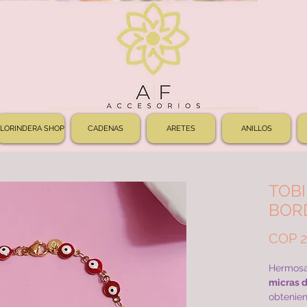
FLORINDERA SHOP
CADENAS
ARETES
ANILLOS
TOB
BOR
COP 2
Hermosa
micras 
obtenie