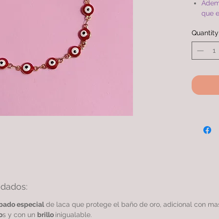
Adem
que e
compa
Quantity
simil
TOBI
de or
gara
idados:
bado especial
de laca que protege el baño de oro, adicional con m
o
s y con un
brillo
inigualable.