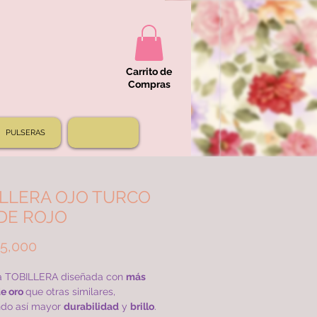
Carrito de
Compras
PULSERAS
ILLERA OJO TURCO
DE ROJO
Price
5,000
 TOBILLERA diseñada con
más
de oro
que otras similares,
ndo así mayor
durabilidad
y
brillo
.