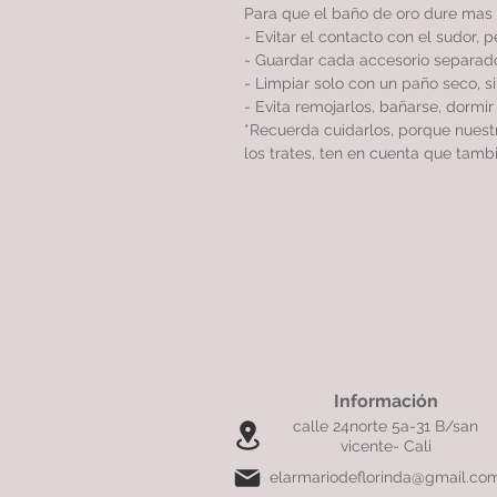
Para que el baño de oro dure mas 
- Evitar el contacto con el sudor, 
- Guardar cada accesorio separado
- Limpiar solo con un paño seco, 
- Evita remojarlos, bañarse, dormi
*Recuerda cuidarlos, porque nues
los trates, ten en cuenta que tamb
Información
calle 24norte 5a-31 B/san
vicente- Cali
elarmariodeflorinda@gmail.co