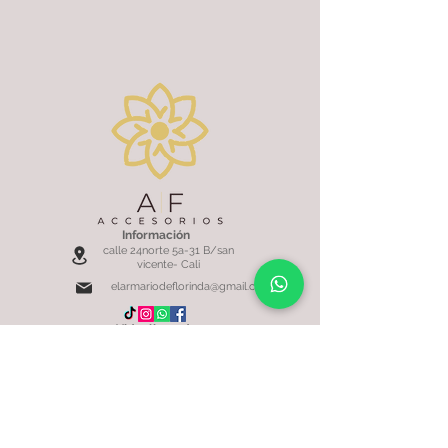
Información
calle 24norte 5a-31 B/san
vicente- Cali
elarmariodeflorinda@gmail.com
Videollamada
para Compras
aquí
SERVICIO AL CLIENTE
Política de Envíos y Entregas
Políticas de Devolución